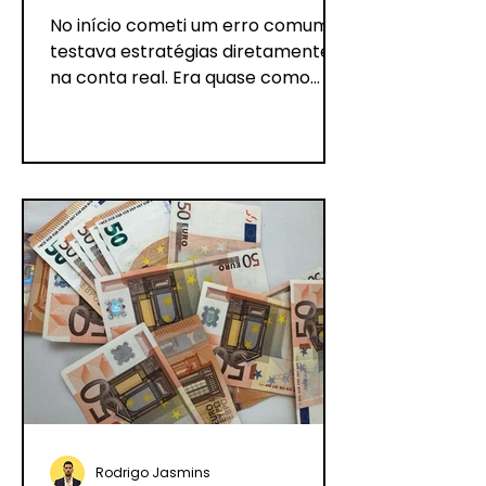
dinheiro real
No início cometi um erro comum:
testava estratégias diretamente
na conta real. Era quase como
jogar à sorte, e as perdas
chegavam rápido....
Rodrigo Jasmins