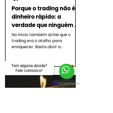
Porque o trading não é
dinheiro rápido: a
verdade que ninguém te
conta
No início também achei que o
trading era o atalho para
enriquecer. Basta abrir a
plataforma, acertar em meia dúzia
de operações e a...
Tem alguma dúvida?
Fale connosco!
by Smartarget