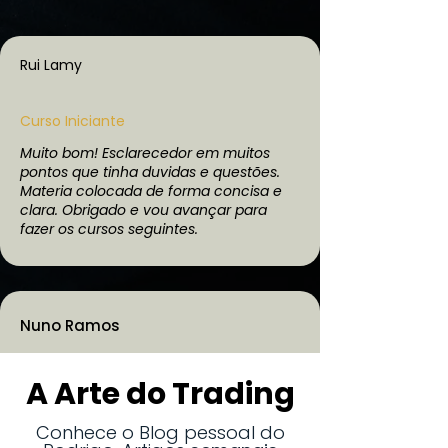
Rui Lamy
Curso Iniciante
Muito bom! Esclarecedor em muitos
pontos que tinha duvidas e questões.
Materia colocada de forma concisa e
clara. Obrigado e vou avançar para
fazer os cursos seguintes.
Nuno Ramos
Curso Iniciante
A Arte do Trading
Excelente!! Que malta impecável!!
Trabalho a sério!! Muita competência e
Conhece o Blog pessoal do
altos conhecimentos de mercado!